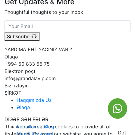
Get Updates & More
Thoughtful thoughts to your inbox
Subscribe
YARDIMA EHTİYACINIZ VAR ?
Əlaqə
+994 50 833 55 75
Elektron poçt
info@grandalavip.com
Bizi izləyin
ŞİRKƏT
Haqqımızda Us
Əlaqə
DİGƏR SƏHİFƏLƏR
Xəbərlər və Bloq
This website requires cookies to provide all of
Got
Məxfilik siyasəti
its features. By using our website, you agree to